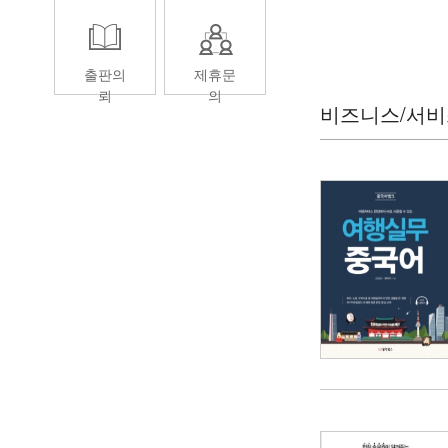
...
출판의
제휴문
뢰
의
비즈니스/서비