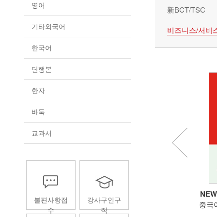
영어
新BCT/TSC
기타외국어
비즈니스/서비
한국어
단행본
한자
바둑
교과서
국어뱅크 프렌즈 중국어 1
중국어뱅크 스마트 중국어 STEP
NEW
불편사항접
강사구인구
 현장에서 교사들과 학생들
중국어 교재 스테디셀러 ‘스마트
중국어
수
직
피드백을 반영하여 실제 학습
중국어’가 새로운 모습으로 다...