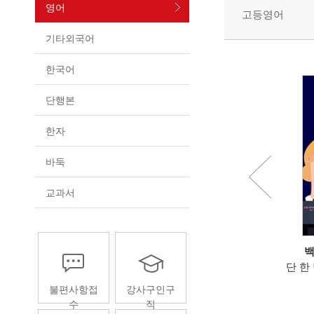
영어
고등영어
기타외국어
한국어
단행본
한자
바둑
교과서
티브의 눈으로 다시 배우는
[시니어에듀] 영어 하기 딱 좋은
백
티
"이 나이에 영어가 될까?"라는 걱
단 한
이 영어가 되는 2단계 사고
정이 공부의 설레임으로 돌아...
불편사항접
강사구인구
학습법
수
직