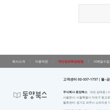
회사소개
이용약관
개인정보취급방침
이메일수집
고객센터 02-337-1737 | 월~금
주식회사 동양북스
대표 김태웅 | 
서울본사: 서울특별시 마포구 동교로2
물류센터: 경기도 파주시 소라지로 13