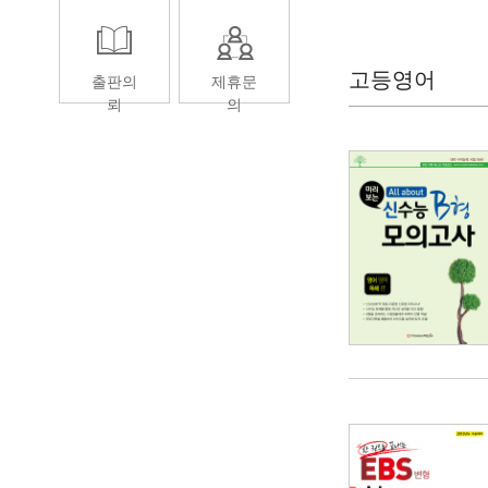
고등영어
출판의
제휴문
뢰
의