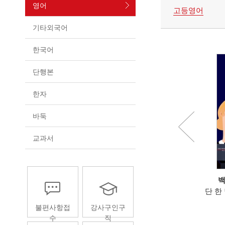
영어
고등영어
기타외국어
한국어
단행본
한자
바둑
교과서
티브의 눈으로 다시 배우는
[시니어에듀] 영어 하기 딱 좋은
백
티
"이 나이에 영어가 될까?"라는 걱
단 한
이 영어가 되는 2단계 사고
정이 공부의 설레임으로 돌아...
불편사항접
강사구인구
학습법
수
직