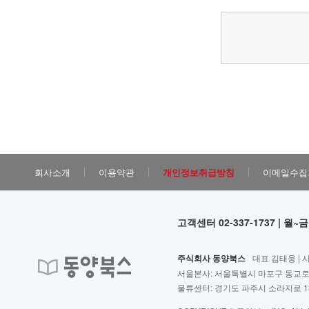
회사소개
이용약관
개인정보취급방침
이메일수집
고객센터 02-337-1737 | 월~금
주식회사 동양북스
대표 김태웅 | 
서울본사: 서울특별시 마포구 동교로2
물류센터: 경기도 파주시 소라지로 13