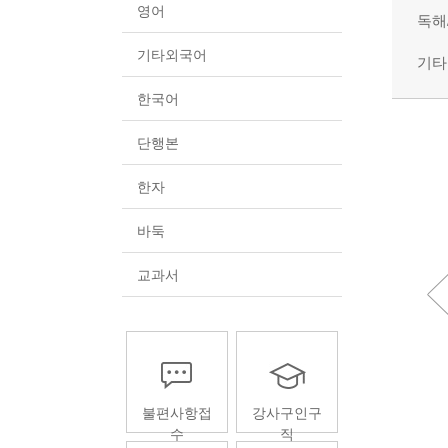
영어
독해
기타외국어
기타
한국어
단행본
한자
바둑
교과서
의 고
일단 합격 JLPT 일본어능력시험
일본어뱅크 좋아요 주니어 
불편사항접
강사구인구
가장 최신의 일본어능력시험 종
어
수
직
 가볍
합서
쉽게 따라 하고 쉽게 배우는