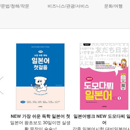
/문법/청해/작문
비즈니스/관광/서비스
문화/여행
일본
NEW 가장 쉬운 독학 일본어 첫
일본어뱅크 NEW 도모다찌 
일본어 왕초보도 30일이면 실생
어
 좋아
활 문장이 술술~!
각종 일본어시험 대비일본어