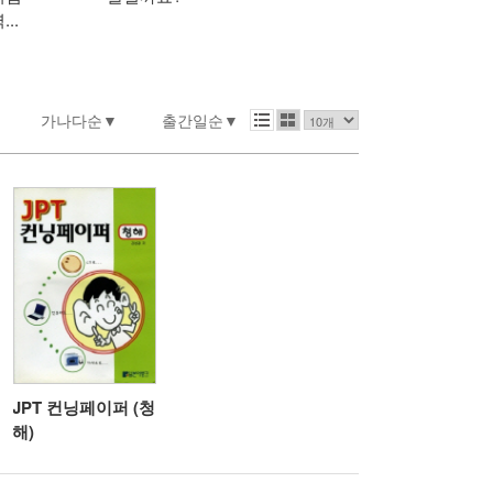
..
가나다순
출간일순
JPT 컨닝페이퍼 (청
해)