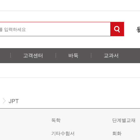
고객센터
바둑
교과서
JPT
독학
단계별교재
기타수험서
회화