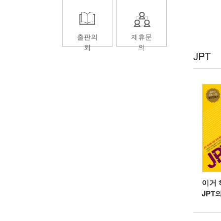
...
요 주니어 일본어
출판의
제휴문
뢰
의
JPT
이거 
JPT