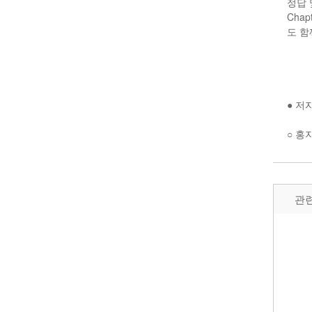
정답 
Cha
도 함
● 저
○ 홍
관