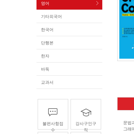
영어
기타외국어
한국어
단행본
한자
바둑
교과서
문법과
불편사항접
강사구인구
그래머
수
직