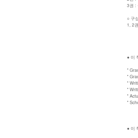
3권 
○ 구
1, 2권
● 이
* G
* G
* W
* W
* A
* S
● 이