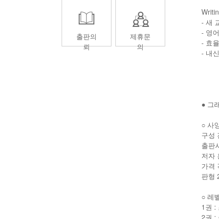
Wri
- 새
- 영
출판의
제휴문
- 효
뢰
의
- 내
● 그
○ 사
구성 전
출판
저자
가격 
판형 2
○ 레
1권 
2권 