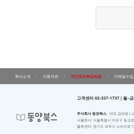
회사소개
이용약관
개인정보취급방침
이메일수집
고객센터 02-337-1737 | 월~금
주식회사 동양북스
대표 김태웅 | 
서울본사: 서울특별시 마포구 동교로2
물류센터: 경기도 파주시 소라지로 13