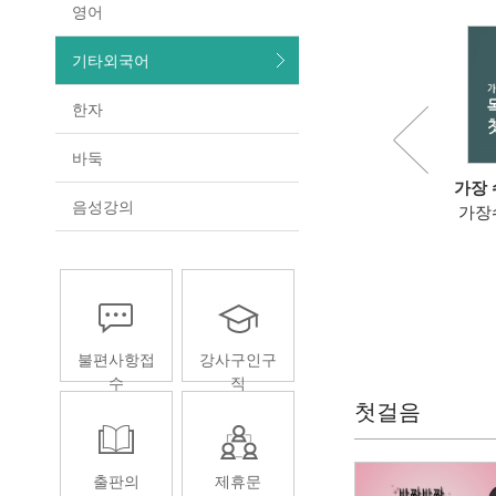
영어
기타외국어
한자
바둑
장 쉬운 독학 태국어 첫걸음
가장 쉬운 스페인어 첫걸음의 모
가장 
음성강의
.
든
가장
스페인어첫걸음의모든것
불편사항접
강사구인구
수
직
첫걸음
출판의
제휴문